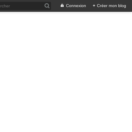
Connexion
+
Créer mon blog
t
ristophe faire de la pâtisserie