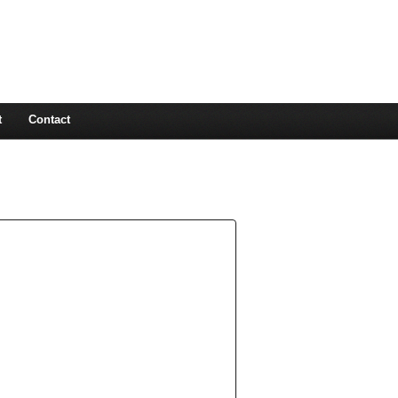
ma cuisine, de 3 à 12
colat, tarte, dessert sur
s …. Tout cela dans la bonne
ité.
t
Contact