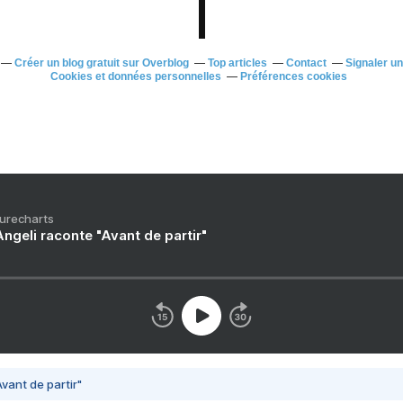
Créer un blog gratuit sur Overblog
Top articles
Contact
Signaler u
Cookies et données personnelles
Préférences cookies
Purecharts
ngeli raconte "Avant de partir"
vant de partir"