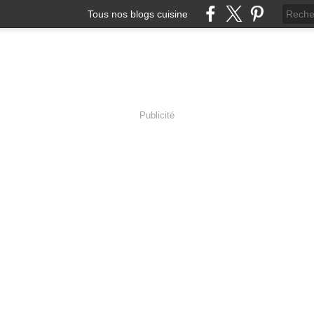
Tous nos blogs cuisine
Publicité
serie Charente-Maritime e
lles (17), Nérac (47) Avec les ateliers pâtissiers de Ch