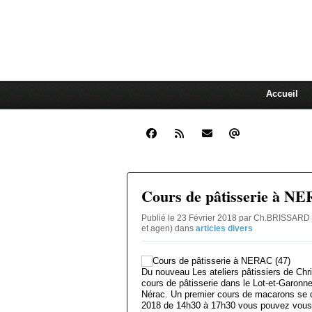
devient du gâteau Je vous prop
personnes maximum. Tous les t
assiette, brioche, fraisier, cro
humeur et la convivialité avec
Accueil
Cours de pâtisserie à NE
Publié le 23 Février 2018 par Ch.BRISSARD 
et agen)
dans
articles divers
Du nouveau Les ateliers pâtissiers de Ch
cours de pâtisserie dans le Lot-et-Garonne
Nérac. Un premier cours de macarons se d
2018 de 14h30 à 17h30 vous pouvez vous i