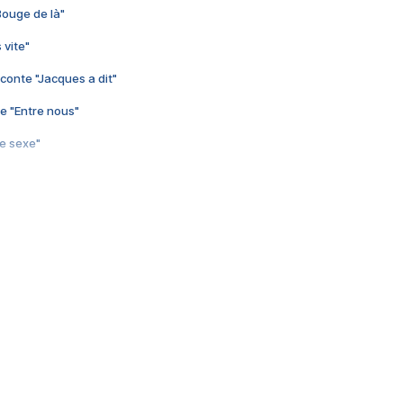
Bouge de là"
 vite"
conte "Jacques a dit"
e "Entre nous"
3e sexe"
 chelou"
 "Au café des délices"
min"
nte "Cassé"
conte "Born to be alive"
e moi"
nte "A nos actes manqués" (avec Jean-Jacques Goldman)
ha"