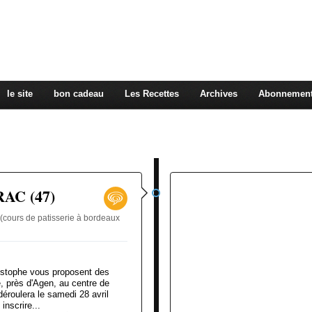
ose des ateliers de pâtisserie à votre domicile où dans 
hèmes de la pâtisserie vous sont proposés: macaron, cho
issant, le Trianon, éclair, Paris Brest, petits fours, glace
 mon blog je vous communique des recettes et mon actual
le site
bon cadeau
Les Recettes
Archives
Abonnemen
RAC (47)
(cours de patisserie à bordeaux
ristophe vous proposent des
, près d'Agen, au centre de
éroulera le samedi 28 avril
nscrire...