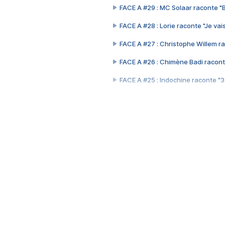
FACE A #29 : MC Solaar raconte "
FACE A #28 : Lorie raconte "Je vais
FACE A #27 : Christophe Willem ra
FACE A #26 : Chimène Badi racont
FACE A #25 : Indochine raconte "
FACE A #24 : Zaho raconte "C'est
FACE A #23 : Patrick Bruel raconte
FACE A #22 : Kyo raconte "Le che
FACE A #21 : Nolwenn Leroy raco
FACE A #20 : Patrick Hernandez ra
FACE A #19 : Lorie raconte "Près d
FACE A #18 : Michael Jones raco
FACE A #17 : Khaled raconte "Aïc